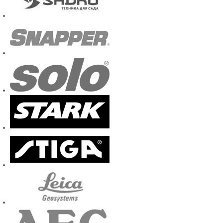
подходящий вар
Ваши требовани
Украина уже у
страны.
Помимо этого, 
заказ в любое 
времени. Поэто
доставлен пря
скорость обу
сотрудники не
отправке. Так
заполните спе
позиция будет
техника так по
П