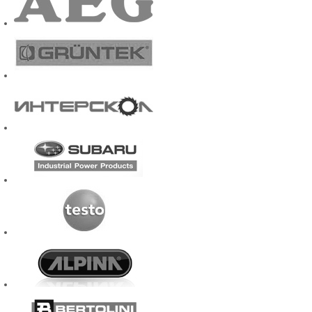
Также наша ф
сложности. В
профессиона
большим опытом
практически 
своим клиентам
неисправной м
Практика пока
деталей двигат
неопытный че
работники маг
неблагоприятны
Более подробн
узнать у наших