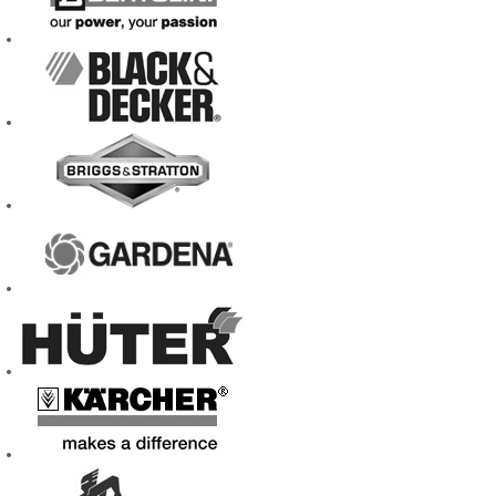
удобно связат
любому вопросу
Вы получите не
профессиональн
обработки земл