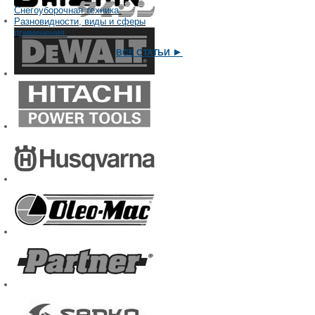
Снегоуборочная техника.
соотношении 
Разновидности, виды и сферы
применения.
клиентам толь
►
ВСЕ СТАТЬИ
плане большинс
экономим в н
проходит сер
проверки соот
такому подходу
любых аналогов
оформить заказ 
Если Вас интер
никак не може
модели, наши с
целей и друг