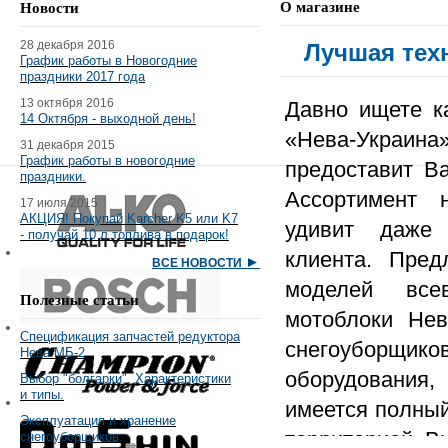
О магазине
Новости
28 декабря 2016
Лучшая тех
График работы в Новогодние
праздники 2017 года
13 октября 2016
Давно ищете к
14 Октября - выходной день!
«Нева-Украина»
31 декабря 2015
График работы в новогодние
предоставит Ва
праздники.
Ассортимент 
17 июля 2015
АКЦИЯ! Покупай Karcher K5 или K7
удивит даже 
- получай 10 л топлива в подарок!
клиента. Пред
►
ВСЕ НОВОСТИ
моделей всев
Полезные статьи
мотоблоки Нев
Спецификация запчастей редуктора
снегоубор
Нева МБ-2
оборудования,
Выбор "болгарки". Характеристики
и типы.
имеется полный
Эксплуатация и хранение
территорией. В
снегоуборщиков.