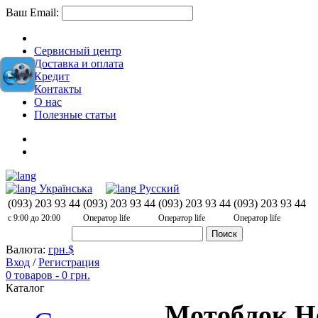
Ваш Email:
Сервисный центр
Доставка и оплата
Кредит
Контакты
О нас
Полезные статьи
Товары на сравнение (0)
Список желаний (0)
Українська
Русский
(093)
203 93 44
(093)
203 93 44
(093)
203 93 44
(093)
203 93 44
с 9:00 до 20:00
Оператор life
Оператор life
Оператор life
Поиск
Валюта:
грн.
$
Вход
/
Регистрация
0 товаров - 0 грн.
Каталог
Мотоблок Н