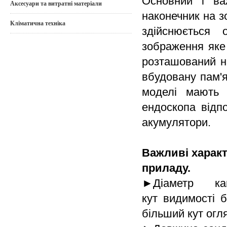
Основний і в
Аксесуари та витратні матеріали
наконечник на з
Кліматична техніка
здійснюється
зображення яке
розташований на
вбудовану пам'я
моделі мають 
ендоскопа відпо
акумулятори.
Важливі характ
приладу.
►Діаметр к
кут видимості 
більший кут огл