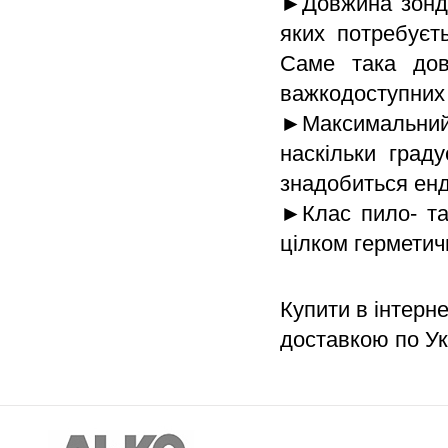
►Довжина зонду
яких потребуєт
Саме така дов
важкодоступних 
►Максимальний 
наскільки град
знадобиться енд
►Клас пило- та
цілком герметич
Купити в інтерне
доставкою по Ук