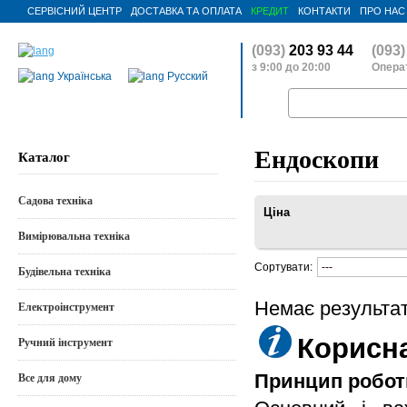
СЕРВІСНИЙ ЦЕНТР
ДОСТАВКА ТА ОПЛАТА
КРЕДИТ
КОНТАКТИ
ПРО НАС
(093)
203 93 44
(093)
з 9:00 до 20:00
Операт
Українська
Русский
Ендоскопи
Каталог
Садова техніка
Ціна
Вимірювальна техніка
Сортувати:
Будівельна техніка
Немає результат
Електроінструмент
Корисн
Ручний інструмент
Принцип робот
Все для дому