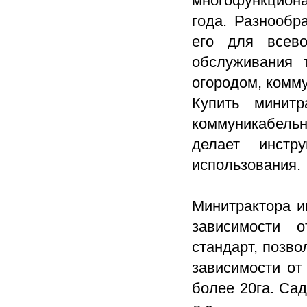
многофункцион
года. Разнообр
его для всево
обслуживания 
огородом, комму
Купить минит
коммуникабель
делает инстр
использования.
Минитрактора и
зависимости о
стандарт, позв
зависимости от 
более 20га. Са