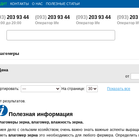
ЕДИТ
КОНТАКТЫ
О НАС
ПОЛЕЗНЫЕ СТАТЬИ
93)
203 93 44
(093)
203 93 44
(093)
203 93 44
(093)
203 
:00 до 20:00
Оператор life
Оператор life
Оператор li
Поиск
лагомеры
Цена
от
ртировать:
На странице:
Показать все
т результатов.
Полезная информация
лагомеры зерна, влагомер, влажность зерна.
мея дело с сельским хозяйством, очень важно знать важные аспекты выращи
меть
влагомер зерна
это необходимость для любого фермера. Определить в