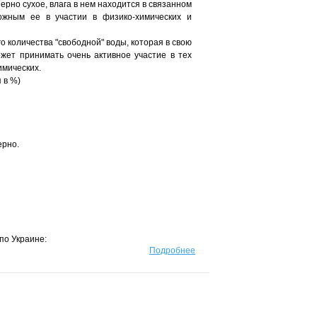
ерно сухое, влага в нем находится в связанном
ожным ее в участии в физико-химических и
о количества "свободной" воды, которая в свою
жет принимать очень активное участие в тех
имических.
 в %)
ерно.
по Украине:
Подробнее