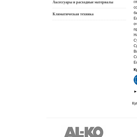
г
Аксессуары и расходные материалы
с
б
Климатическая техника
Е
о
п
Н
С
С
В
С
Е
К
Ку