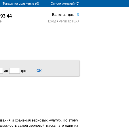
Товары на сравнение (0)
Список желаний (0)
Валюта:
грн.
$
93 44
fe
Вход
/
Регистрация
0 товаров - 0 грн.
до
грн.
OK
вания и хранения зерновых культур. По этому
лажность самой зерновой массы, это один из