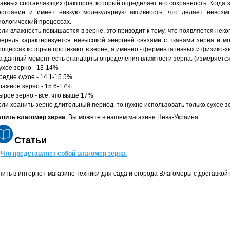
лавных составляющих факторов, который определяет его сохранность. Когда з
остоянии и имеет низкую молекулярную активность, что делает невозм
иологический процессах.
сли влажность повышается в зерне, это приводит к тому, что появляется неког
чередь характеризуется невысокой энергией связями с тканями зерна и мо
роцессах которые протекают в зерне, а именно - ферментативных и физико-х
а данный момент есть стандарты определения влажности зерна: (измеряется
ухое зерно - 13-14%
редне сухое - 14.1-15.5%
лажное зерно - 15.6-17%
ырое зерно - все, что выше 17%
сли хранить зерно длительный период, то нужно использовать только сухое з
упить влагомер зерна
, Вы можете в нашем магазине Нева-Украина.
Статьи
►
Что представляет собой влагомер зерна.
пить в интернет-магазине техники для сада и огорода Влагомеры с доставкой 