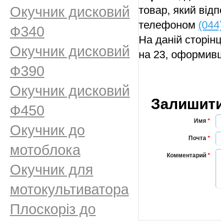
Окучник дисковий
товар, який від
телефоном
(044
Ф340
На даній сторін
Окучник дисковий
на 23, оформивш
Ф390
Окучник дисковий
Залишити
Ф450
Имя
*
Окучник до
Почта
*
мотоблока
Комментарий
*
Окучник для
мотокультиватора
Плоскоріз до