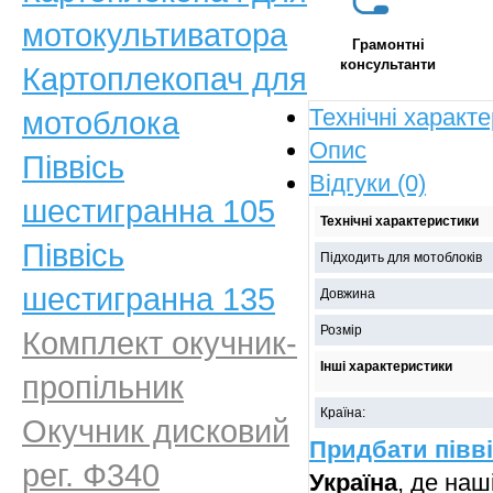
мотокультиватора
Грамонтні
консультанти
Картоплекопач для
Технічні характ
мотоблока
Опис
Піввісь
Відгуки (0)
шестигранна 105
Технічні характеристики
Піввісь
Підходить для мотоблоків
шестигранна 135
Довжина
Розмір
Комплект окучник-
Інші характеристики
пропільник
Країна:
Окучник дисковий
Придбати півві
рег. Ф340
Україна
, де на