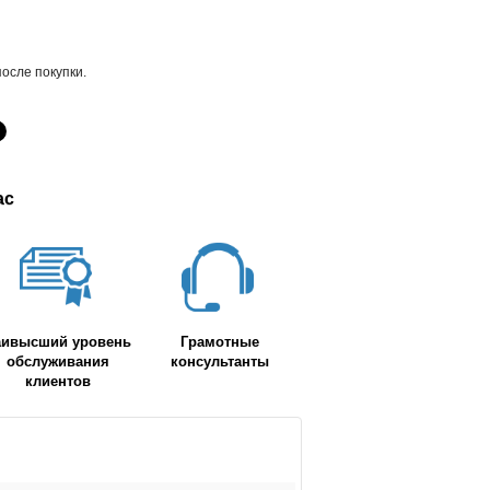
после покупки.
ас
аивысший уровень
Грамотные
обслуживания
консультанты
клиентов