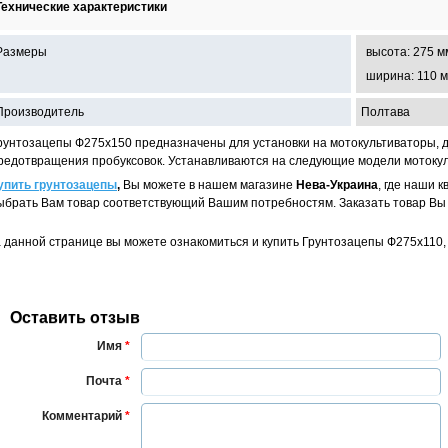
Технические характеристики
Размеры
высота: 275 м
ширина: 110 
Производитель
Полтава
рунтозацепы Ф275х150 предназначены для установки на мотокультиваторы, д
редотвращения пробуксовок. Устанавливаются на следующие модели мотокул
упить грунтозацепы
,
Вы можете в нашем магазине
Нева-Украина
, где наши
ыбрать Вам товар соответствующий Вашим потребностям. Заказать товар В
 данной странице вы можете ознакомиться и купить Грунтозацепы Ф275х110,
Оставить отзыв
Имя
*
Почта
*
Комментарий
*