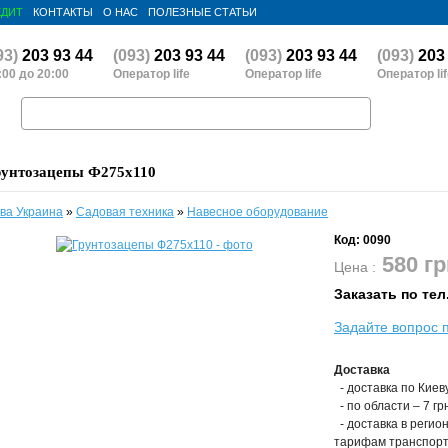
ЕДИТ
КОНТАКТЫ
О НАС
ПОЛЕЗНЫЕ СТАТЬИ
93)
203 93 44
(093)
203 93 44
(093)
203 93 44
(093)
203 
:00 до 20:00
Оператор life
Оператор life
Оператор li
Поиск
рунтозацепы Ф275х110
ва Украина
»
Садовая техника
»
Навесное оборудование
Код: 0090
580
гр
Цена :
Заказать по тел.
Задайте вопрос 
Доставка
- доставка по Киеву
- по области – 7 грн
- доставка в регио
тарифам транспорт