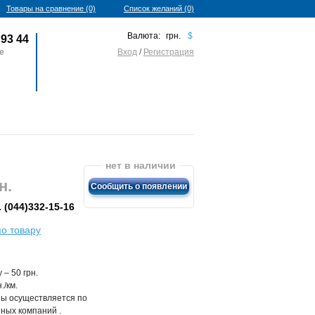
Товары на сравнение (0)
Список желаний (0)
Валюта:
грн.
$
93 44
fe
Вход
/
Регистрация
0 товаров - 0 грн.
нет в наличии
н.
Сообщить о появлении
 (044)332-15-16
по товару
 – 50 грн.
./км.
ны осуществляется по
ных компаний .