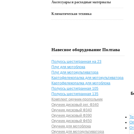
Аксессуары и расходные материалы
Климатическая техника
Навесное оборудование Полтава
Полуось шестигранная на 23
Плуг для мотоблока
Плуг для мотокультиватора
Картофелекопалка для мотокультиватора
Картофелекопалка для мотоблока
Полуось шестигранная 105
Б
Полуось шестигранная 135
Комплект окучник-пропольник
Окучник дисковый рег. Ф340
Окучник дисковый Ф340
Окучник дисковый Ф390
Те
Окучник дисковый Ф450
Оп
Окучник для мотоблока
От
Окучник для мотокультиватора