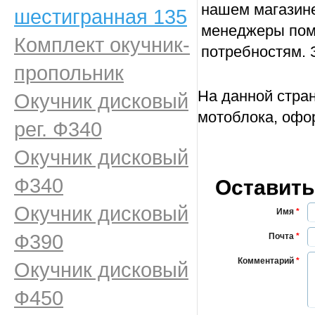
нашем магазин
шестигранная 135
менеджеры пом
Комплект окучник-
потребностям. 
пропольник
На данной стра
Окучник дисковый
мотоблока, офо
рег. Ф340
Окучник дисковый
Ф340
Оставить
Окучник дисковый
Имя
*
Ф390
Почта
*
Комментарий
*
Окучник дисковый
Ф450