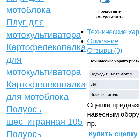
мотоблока
Грамотные
консультанты
Плуг для
Технические ха
мотокультиватора
Описание
Картофелекопалка
Отзывы (0)
для
Технические характерист
мотокультиватора
Подходит к мотоблокам
Картофелекопалка
Вес
для мотоблока
Производитель
Сцепка предназ
Полуось
навесным обору
шестигранная 105
пр.
Полуось
Купить сцепку