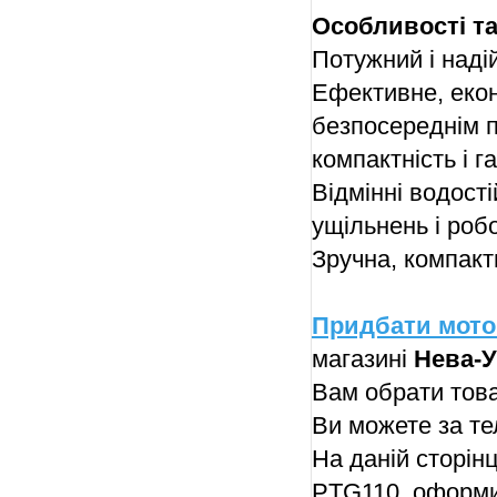
Особливості та
Потужний і наді
Ефективне, екон
безпосереднім 
компактність і г
Відмінні водост
ущільнень і робо
Зручна, компактн
Придбати мото
магазині
Нева-У
Вам обрати това
Ви можете за 
На даній сторін
PTG110, оформив