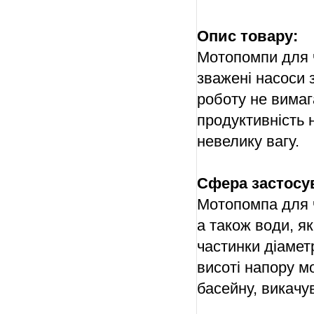
Опис товару:
Мотопомпи для 
зважені насоси 
роботу не вима
продуктивність 
невелику вагу.
Сфера застосу
Мотопомпа для ч
а також води, як
частинки діамет
висоті напору м
басейну, викачув