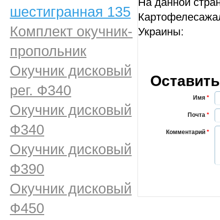
На данной стра
шестигранная 135
Картофелесажал
Комплект окучник-
Украины:
пропольник
Окучник дисковый
Оставить
рег. Ф340
Имя
*
Окучник дисковый
Почта
*
Ф340
Комментарий
*
Окучник дисковый
Ф390
Окучник дисковый
Ф450