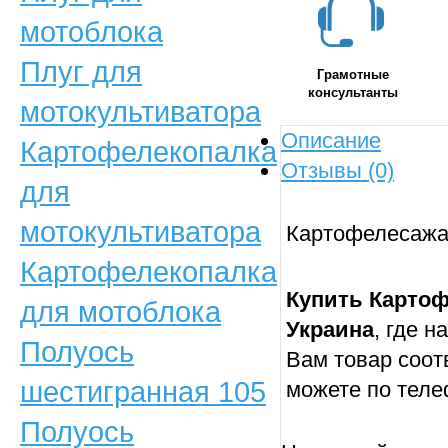
мотоблока
Плуг для
Грамотные
консультанты
мотокультиватора
Описание
Картофелекопалка
Отзывы (0)
для
мотокультиватора
Картофелесажа
Картофелекопалка
Купить Карто
для мотоблока
Украина
, где 
Полуось
Вам товар соот
шестигранная 105
можете по тел
Полуось